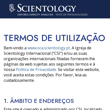
OXFORD CAPACITY ANALYSIS
TESTE DE PERSONALIDADE
TERMOS DE UTILIZAÇÃO
Bem‑vindo a
www.oca.scientology.pt
. A Igreja de
Scientology Internacional (“CSI”) e/ou as suas
organizações internacionais filiadas fornecem‑lhe
páginas da web sujeitas aos seguintes termos e à
nossa
Política de Privacidade.
Se visitar este website,
você aceita estas condições. Por favor, leia‑as
cuidadosamente.
1. ÂMBITO E ENDEREÇOS
Este site é operado e administrado por CSI, localizado