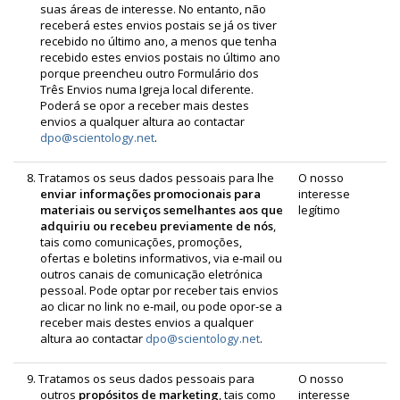
suas áreas de interesse. No entanto, não
receberá estes envios postais se já os tiver
recebido no último ano, a menos que tenha
recebido estes envios postais no último ano
porque preencheu outro Formulário dos
Três Envios numa Igreja local diferente.
Poderá se opor a receber mais destes
envios a qualquer altura ao contactar
dpo@scientology.net
.
8. Tratamos os seus dados pessoais para lhe
O nosso
enviar informações promocionais para
interesse
materiais ou serviços semelhantes aos que
legítimo
adquiriu ou recebeu previamente de nós
,
tais como comunicações, promoções,
ofertas e boletins informativos, via e‑mail ou
outros canais de comunicação eletrónica
pessoal. Pode optar por receber tais envios
ao clicar no link no e‑mail, ou pode opor‑se a
receber mais destes envios a qualquer
altura ao contactar
dpo@scientology.net
.
9. Tratamos os seus dados pessoais para
O nosso
outros
propósitos de marketing
, tais como
interesse