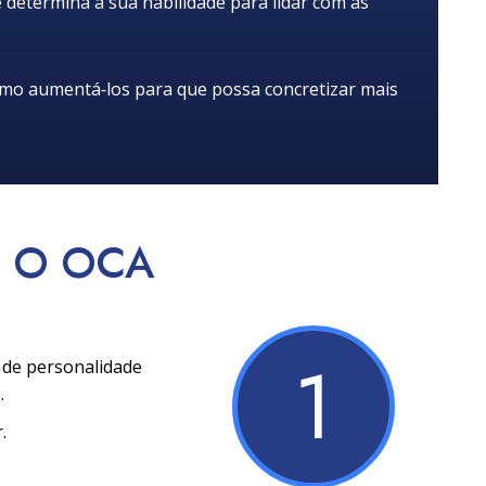
determina a sua habilidade para lidar com as
omo aumentá‑los para que possa concretizar mais
O OCA
1
s de personalidade
.
.