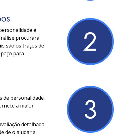
DOS
2
 personalidade é
análise procurará
is são os traços de
espaço para
3
os de personalidade
fornece a maior
avaliação detalhada
de de o ajudar a