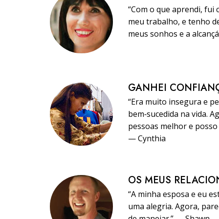
“Com o que aprendi, fui
meu trabalho, e tenho d
meus sonhos e a alcançá
GANHEI CONFIAN
“Era muito insegura e p
bem‑sucedida na vida. Ag
pessoas melhor e posso
— Cynthia
OS MEUS RELACI
“A minha esposa e eu est
uma alegria. Agora, par
de manejar.” — Shawn