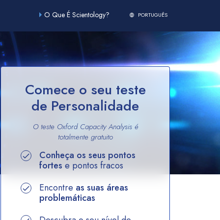
O Que É Scientology?
PORTUGUÊS
Comece o seu teste
de Personalidade
O teste Oxford Capacity Analysis é
totalmente
gratuito
Conheça os seus pontos
fortes
e pontos fracos
Encontre
as suas áreas
problemáticas