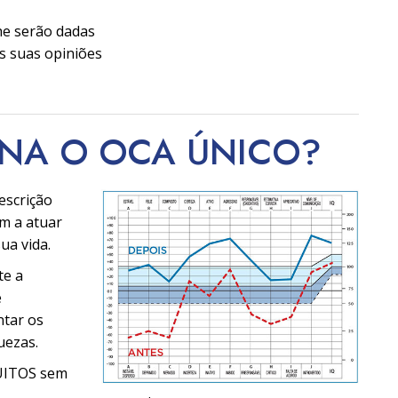
he serão dadas
s suas opiniões
RNA O OCA
ÚNICO?
escrição
m a atuar
ua vida.
te a
e
ntar os
uezas.
TUITOS sem