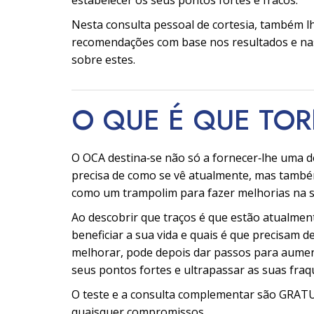
estabelecer os seus pontos fortes e fracos.
Nesta consulta pessoal de cortesia, também l
recomendações com base nos resultados e na
sobre estes.
O QUE É QUE TO
O OCA destina‑se não só a fornecer‑lhe uma d
precisa de como se vê atualmente, mas també
como um trampolim para fazer melhorias na s
Ao descobrir que traços é que estão atualmen
beneficiar a sua vida e quais é que precisam d
melhorar, pode depois dar passos para aume
seus pontos fortes e ultrapassar as suas fraq
O teste e a consulta complementar são GRA
quaisquer compromissos.