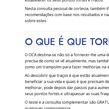
estabelecer os seus pontos fortes e fracos.
Nesta consulta pessoal de cortesia, também l
recomendações com base nos resultados e na
sobre estes.
O QUE É QUE TO
O OCA destina‑se não só a fornecer‑lhe uma d
precisa de como se vê atualmente, mas també
como um trampolim para fazer melhorias na s
Ao descobrir que traços é que estão atualmen
beneficiar a sua vida e quais é que precisam d
melhorar, pode depois dar passos para aume
seus pontos fortes e ultrapassar as suas fraq
O teste e a consulta complementar são GRA
quaisquer compromissos.