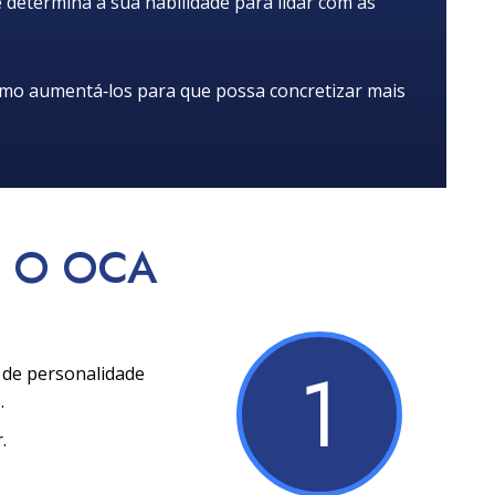
determina a sua habilidade para lidar com as
omo aumentá‑los para que possa concretizar mais
O OCA
1
s de personalidade
.
.