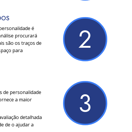
DOS
2
 personalidade é
análise procurará
is são os traços de
espaço para
3
os de personalidade
fornece a maior
avaliação detalhada
de de o ajudar a