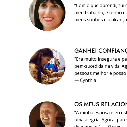
“Com o que aprendi, fui
meu trabalho, e tenho d
meus sonhos e a alcançá
GANHEI CONFIAN
“Era muito insegura e p
bem‑sucedida na vida. Ag
pessoas melhor e posso
— Cynthia
OS MEUS RELACI
“A minha esposa e eu est
uma alegria. Agora, par
de manejar.” — Shawn