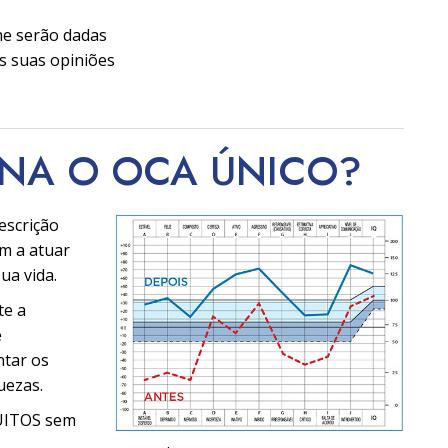
he serão dadas
s suas opiniões
RNA O OCA
ÚNICO?
escrição
m a atuar
ua vida.
te a
e
ntar os
uezas.
TUITOS sem