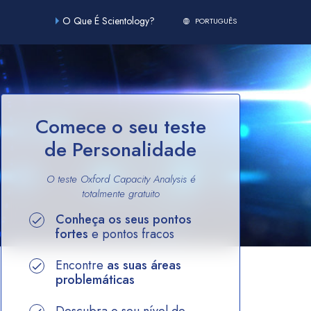
O Que É Scientology?
PORTUGUÊS
Comece o seu teste
de Personalidade
O teste Oxford Capacity Analysis é
totalmente
gratuito
Conheça os seus pontos
fortes
e pontos fracos
Encontre
as suas áreas
problemáticas