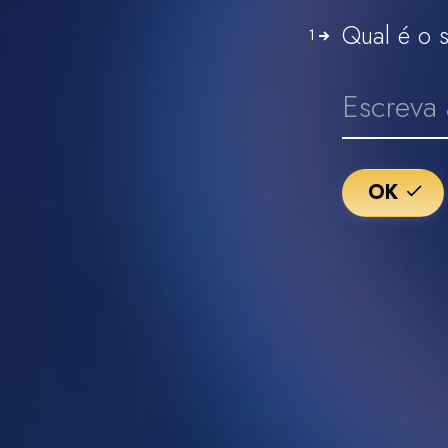
Qual é o 
1
OK